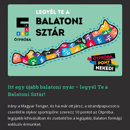
Itt egy újabb balatoni nyár – legyél Te a
Balatoni Sztár!
Irány a Magyar Tenger, és ha már ott jársz, a strandpapucsot is
cseréld le olykor sportcipőre: szerezz 10 pontot az Ötpróba
legújabb kihívásában és zsebeld be a legújabb, Balaton formájú
exkluzív érmünket.