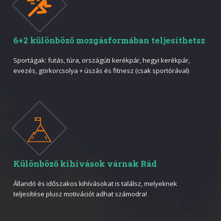
6+2 különböző mozgásformában teljesíthetsz
Sportágak: futás, túra, országúti kerékpár, hegyi kerékpár,
evezés, görkorcsolya + úszás és fitnesz (csak sportórával)
Különböző kihívások várnak Rád
Állandó és időszakos kihívásokat is találsz, melyeknek
teljesítése plusz motivációt adhat számodra!