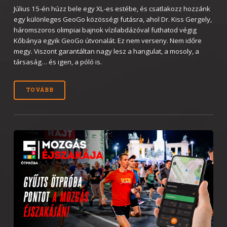
Július 15-én húzz bele egy XL-es estébe, és csatlakozz hozzánk
egy különleges GeoGo közösségi futásra, ahol Dr. Kiss Gergely,
háromszoros olimpiai bajnok vízilabdázóval futhatod végig
Kőbánya egyik GeoGo útvonalát. Ez nem verseny. Nem időre
megy. Viszont garantáltan nagy lesz a hangulat, a mosoly, a
társaság… és igen, a póló is.
TOVÁBB