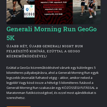
Generali Morning Run GeoGo
5K
ÚJABB HÉT, ÚJABB GENERALI NIGHT RUN
FELKÉSZÍTŐ KIHÍVÁS, EZÚTTAL A GEOGO
KÖZREMŰKÖDÉSÉVEL!
Ezúttal a GeoGo közreműködésével várunk egy különleges 5
kilométeres pályabejárásra, ahol a Generali Morning Run egyik
legszebb útvonalát futhatod végig – akkor, amikor neked a
legjobb! Vagy kösd össze a hétvégi 5 kilométeres futásod a
Generali Morning Run szakaszán egy KÖZÖSSÉGI FUTÁSSAL a
Maratonman futóközösségével, és ezzel most ajándékokat is
szerezhetsz.