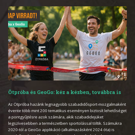
Ötpróba és GeoGo: kéz a kézben, továbbra is
Az Ötpróba hazánk legnagyobb szabadidősport-mozgalmaként
évente több mint 200 tematikus eseményen biztosít lehetőséget
a pontgyűjtésre azok számára, akik szabadidejüket
legszívesebben a természetben sportolással töltik. Számukra
2020-tól a GeoGo applikáció (alkalmazásként 2024 óta) is