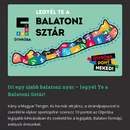
Itt egy újabb balatoni nyár – legyél Te a
Balatoni Sztár!
Irány a Magyar Tenger, és ha már ott jársz, a strandpapucsot is
cseréld le olykor sportcipőre: szerezz 10 pontot az Ötpróba
legújabb kihívásában és zsebeld be a legújabb, Balaton formájú
exkluzív érmünket.