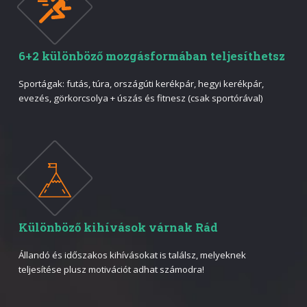
6+2 különböző mozgásformában teljesíthetsz
Sportágak: futás, túra, országúti kerékpár, hegyi kerékpár,
evezés, görkorcsolya + úszás és fitnesz (csak sportórával)
Különböző kihívások várnak Rád
Állandó és időszakos kihívásokat is találsz, melyeknek
teljesítése plusz motivációt adhat számodra!