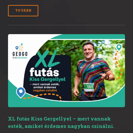
TOVÁBB
XL futás Kiss Gergellyel – mert vannak
esték, amiket érdemes nagyban csinálni.