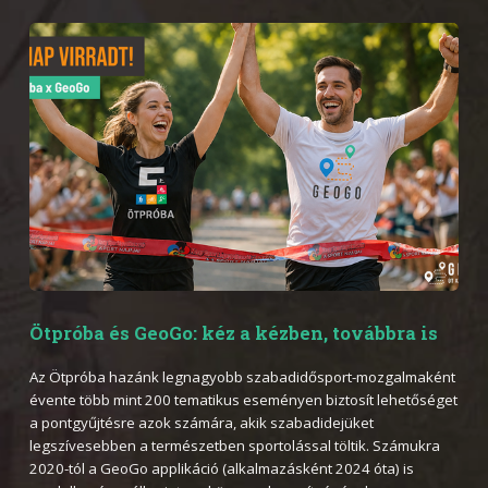
Ötpróba és GeoGo: kéz a kézben, továbbra is
Az Ötpróba hazánk legnagyobb szabadidősport-mozgalmaként
évente több mint 200 tematikus eseményen biztosít lehetőséget
a pontgyűjtésre azok számára, akik szabadidejüket
legszívesebben a természetben sportolással töltik. Számukra
2020-tól a GeoGo applikáció (alkalmazásként 2024 óta) is