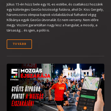
Július 15-én húzz bele egy XL-es estébe, és csatlakozz hozzánk
egy különleges GeoGo közösségi futásra, ahol Dr. Kiss Gergely,
háromszoros olimpiai bajnok vízilabdázóval futhatod végig
Kőbánya egyik GeoGo útvonalát. Ez nem verseny. Nem időre
megy. Viszont garantáltan nagy lesz a hangulat, a mosoly, a
társaság… és igen, a póló is.
TOVÁBB