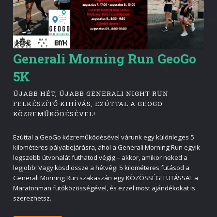
Generali Morning Run GeoGo
5K
ÚJABB HÉT, ÚJABB GENERALI NIGHT RUN
FELKÉSZÍTŐ KIHÍVÁS, EZÚTTAL A GEOGO
KÖZREMŰKÖDÉSÉVEL!
Ezúttal a GeoGo közreműködésével várunk egy különleges 5
kilométeres pályabejárásra, ahol a Generali Morning Run egyik
legszebb útvonalát futhatod végig – akkor, amikor neked a
legjobb! Vagy kösd össze a hétvégi 5 kilométeres futásod a
Generali Morning Run szakaszán egy KÖZÖSSÉGI FUTÁSSAL a
Maratonman futóközösségével, és ezzel most ajándékokat is
szerezhetsz.